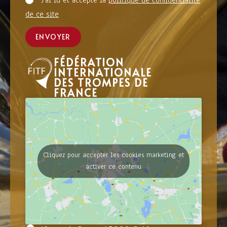
J'ai lu et accepté la
politique de confidentialité
de ce site
ENVOYER
FÉDÉRATION
INTERNATIONALE
DES TROMPES DE
FRANCE
Cliquez pour accepter les cookies marketing et
activer ce contenu