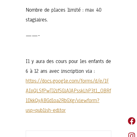
Nombre de places limité : max 40
stagiaires.
——-
Il y aura des cours pour les enfants de
6 à 12 ans avec inscription via :
https://docs.google.com/forms/d/e/1F
AIpQLSfPwTJ2ifSGiAJAPsskLhP3t1_OBRf
lDkkQyABGdloa2RbGXg/viewform?
usp=publish-editor