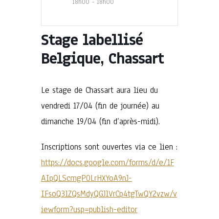
18h00 - 18h00
Stage labellisé
Belgique, Chassart
Le stage de Chassart aura lieu du
vendredi 17/04 (fin de journée) au
dimanche 19/04 (fin d’après-midi).
Inscriptions sont ouvertes via ce lien :
https://docs.google.com/forms/d/e/1F
AIpQLScmgP0LrHXYoA9nJ-
IFsoQ3lZQsMdyQGJlVrCp4tgTwQY2vzw/v
iewform?usp=publish-editor