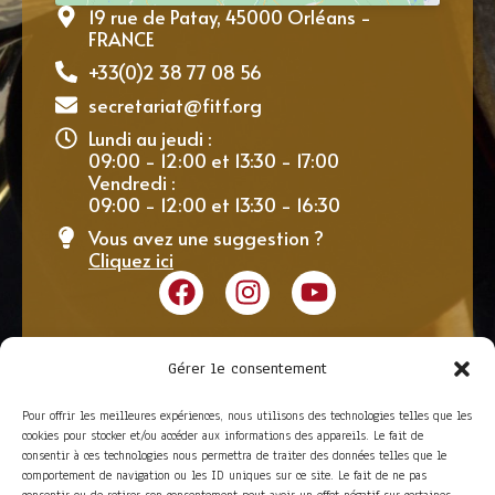
19 rue de Patay, 45000 Orléans -
FRANCE
+33(0)2 38 77 08 56
secretariat@fitf.org
Lundi au jeudi :
09:00 - 12:00 et 13:30 - 17:00
Vendredi :
09:00 - 12:00 et 13:30 - 16:30
Vous avez une suggestion ?
Cliquez ici
Gérer le consentement
Pour offrir les meilleures expériences, nous utilisons des technologies telles que les
cookies pour stocker et/ou accéder aux informations des appareils. Le fait de
consentir à ces technologies nous permettra de traiter des données telles que le
comportement de navigation ou les ID uniques sur ce site. Le fait de ne pas