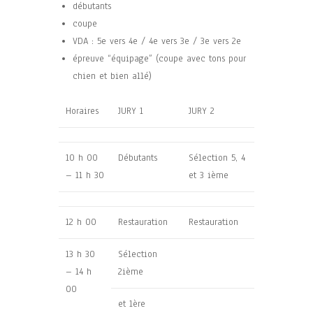
débutants
coupe
VDA : 5e vers 4e / 4e vers 3e / 3e vers 2e
épreuve “équipage” (
coupe avec tons pour
chien et bien allé)
Horaires
JURY 1
JURY 2
10 h 00
Débutants
Sélection 5, 4
– 11 h 30
et 3 ième
12 h 00
Restauration
Restauration
13 h 30
Sélection
– 14 h
2ième
00
et 1ère