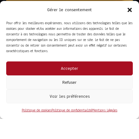
Gérer le consentement
Pour offrir les meilleures expériences, nous utilisons des technologies telles que les
cookies pour stocker et/ou accéder aux informations des appareils. Le fait de
consentir à ces technologies nous permettra de traiter des données telles que le
comportement de navigation ou les ID uniques sur ce site. Le fait de ne pas
consentir ou de retirer son consentement peut avoir un effet négatif sur certaines
caractéristiques et fonctions.
Accepter
ACCÈS RAPIDE
La Trompe
Partenaires
Refuser
La FITF
Adhérer
Actualités
Boutique
Agenda
Espace adhérent
Voir les préférences
LIENS UTILES
Foire aux questions
Conditions Générales de Vente
Politique de cookies
Politique de confidentialité
Mentions Légales
Mentions Légales
Politique de Confidentialité
COPYRIGHT© 2026 - SITE DÉVELOPPÉ PAR
MA SOLOGNE
WEB