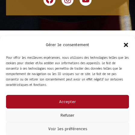
Gérer le consentement
Pour offrir les meilleures expériences, nous utilisons des technologies telles que les
cookies pour stocker et/ou accéder aux informations des appareils. Le fait de
consentir à ces technologies nous permettra de traiter des données telles que le
comportement de navigation ou les ID uniques sur ce site. Le fait de ne pas
consentir ou de retirer son consentement peut avoir un effet négatif sur certaines
ACCÈS RAPIDE
caractéristiques et fonctions.
La Trompe
Partenaires
La FITF
Adhérer
Actualités
Boutique
Agenda
Espace adhérent
Accepter
LIENS UTILES
Foire aux questions
Refuser
Conditions Générales de Vente
Mentions Légales
Politique de Confidentialité
Voir les préférences