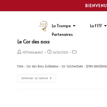
BIENVENU
La Trompe
La FITF
Partenaires
Le Cor des Bois
FITF1662akahi7
24/02/2023
Titre : Cor des Bois (Le)Auteur : Sir SilcherDate : (1789-1860)Dé
Continuer La Lecture