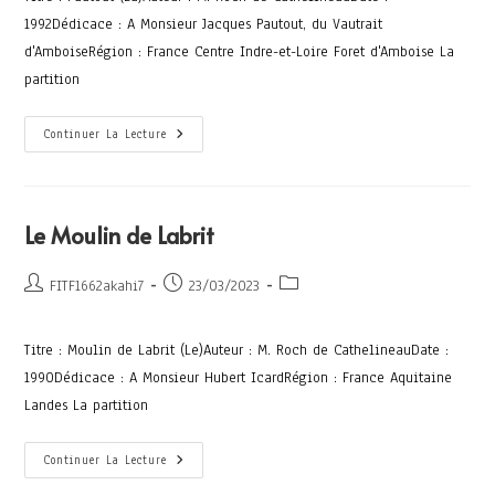
1992Dédicace : A Monsieur Jacques Pautout, du Vautrait
d'AmboiseRégion : France Centre Indre-et-Loire Foret d'Amboise La
partition
Continuer La Lecture
Le Moulin de Labrit
FITF1662akahi7
23/03/2023
Titre : Moulin de Labrit (Le)Auteur : M. Roch de CathelineauDate :
1990Dédicace : A Monsieur Hubert IcardRégion : France Aquitaine
Landes La partition
Continuer La Lecture