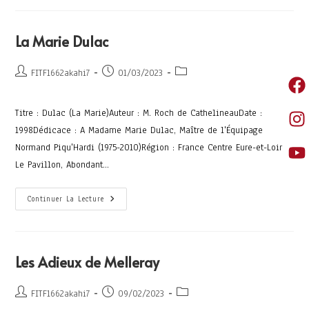
La Marie Dulac
FITF1662akahi7
01/03/2023
Titre : Dulac (La Marie)Auteur : M. Roch de CathelineauDate :
1998Dédicace : A Madame Marie Dulac, Maître de l'Équipage
Normand Piqu'Hardi (1975-2010)Région : France Centre Eure-et-Loir
Le Pavillon, Abondant…
Continuer La Lecture
Les Adieux de Melleray
FITF1662akahi7
09/02/2023