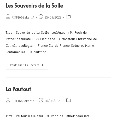
Les Souvenirs de la Solle
FITF1662akahi7
25/04/2023
Titre : Souvenirs de la Solle (Les)Auteur : M. Roch de
CathelineauDate : 1993Dédicace : A Monsieur Christophe de
CathelineauRégion : France Ile-de-France Seine-et-Marne
Fontainebleau La partition
Continuer La Lecture
La Pautout
FITF1662akahi7
26/03/2023
Titre : Pautout (La)Auteur : M. Roch de CathelineauDate :