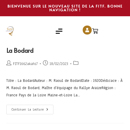
BIENVENUE SUR LE NOUVEAU SITE DE LA FITF. BONNE
NAVIGATION !
La Bodard
FITF1662akahi7
18/02/2023
Titre : La BodardAuteur : M. Raoul de BodardDate : 1920Dédicace : À
M. Raoul de Bodard, Maître d'équipage du Rallye AraizeRégion :
France Pays de la Loire Maine-et-Loire La…
Continuer La Lecture