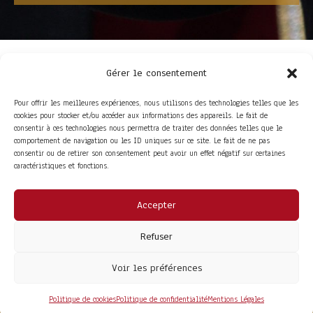
Gérer le consentement
Pour offrir les meilleures expériences, nous utilisons des technologies telles que les
cookies pour stocker et/ou accéder aux informations des appareils. Le fait de
consentir à ces technologies nous permettra de traiter des données telles que le
comportement de navigation ou les ID uniques sur ce site. Le fait de ne pas
consentir ou de retirer son consentement peut avoir un effet négatif sur certaines
ACCÈS RAPIDE
caractéristiques et fonctions.
La Trompe
Partenaires
La FITF
Adhérer
Actualités
Boutique
Agenda
Espace adhérent
Accepter
LIENS UTILES
Foire aux questions
Refuser
Conditions Générales de Vente
Mentions Légales
Politique de Confidentialité
Voir les préférences
COPYRIGHT© 2026 - SITE DÉVELOPPÉ PAR
MA SOLOGNE
Politique de cookies
Politique de confidentialité
Mentions Légales
WEB