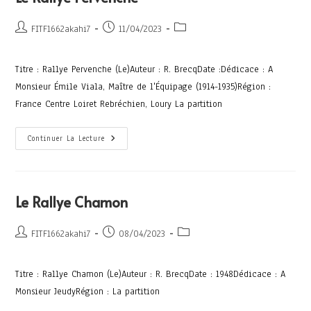
FITF1662akahi7
11/04/2023
Titre : Rallye Pervenche (Le)Auteur : R. BrecqDate :Dédicace : A
Monsieur Émile Viala, Maître de l'Équipage (1914-1935)Région :
France Centre Loiret Rebréchien, Loury La partition
Continuer La Lecture
Le Rallye Chamon
FITF1662akahi7
08/04/2023
Titre : Rallye Chamon (Le)Auteur : R. BrecqDate : 1948Dédicace : A
Monsieur JeudyRégion : La partition