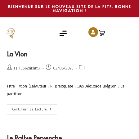
BIENVENUE SUR LE NOUVEAU SITE DE LA FITF. BONNE
NAVIGATION !
La Vion
FITF1662akahi7
02/05/2023
Titre : Vion (La)Auteur : R. BrecqDate : 1927Dédicace :Région : La
partition
Continuer La Lecture
Le Rallye Pervenche