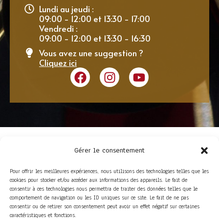
Lundi au jeudi :
09:00 - 12:00 et 13:30 - 17:00
Vendredi :
09:00 - 12:00 et 13:30 - 16:30
Vous avez une suggestion ?
Cliquez ici
Gérer le consentement
Pour offrir les meilleures expériences, nous utilisons des technologies telles que les
cookies pour stocker et/ou accéder aux informations des appareils. Le fait de
consentir à ces technologies nous permettra de traiter des données telles que le
comportement de navigation ou les ID uniques sur ce site. Le fait de ne pas
consentir ou de retirer son consentement peut avoir un effet négatif sur certaines
ACCÈS RAPIDE
caractéristiques et fonctions.