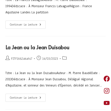
Titre : La Francis LatxagueAuteur : M. Pierre BaudéDate :
1994Dédicace : À Monsieur Francis LatxagueRégion : France
Aquitaine Landes La partition
Continuer La Lecture
La Jean ou la Jean Duisabou
FITF1662akahi7
14/03/2023
Titre : La Jean ou la Jean DuisabouAuteur : M. Pierre BaudéDate :
2013Dédicace : À Monsieur Jean Duisabou, Délégué régional
d'Aquitaine, et sonneur des Veneurs d'Épernon, décédé en Janvier…
Continuer La Lecture