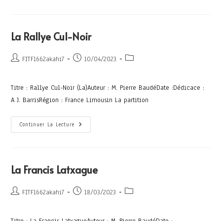
La Rallye Cul-Noir
FITF1662akahi7
10/04/2023
Titre : Rallye Cul-Noir (La)Auteur : M. Pierre BaudéDate :Dédicace :
A J. BarrisRégion : France Limousin La partition
Continuer La Lecture
La Francis Latxague
FITF1662akahi7
18/03/2023