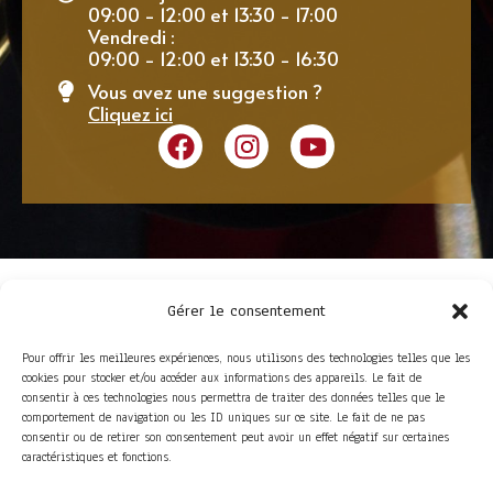
09:00 - 12:00 et 13:30 - 17:00
Vendredi :
09:00 - 12:00 et 13:30 - 16:30
Vous avez une suggestion ?
Cliquez ici
Gérer le consentement
Pour offrir les meilleures expériences, nous utilisons des technologies telles que les
cookies pour stocker et/ou accéder aux informations des appareils. Le fait de
consentir à ces technologies nous permettra de traiter des données telles que le
comportement de navigation ou les ID uniques sur ce site. Le fait de ne pas
consentir ou de retirer son consentement peut avoir un effet négatif sur certaines
ACCÈS RAPIDE
caractéristiques et fonctions.
La Trompe
Partenaires
La FITF
Adhérer