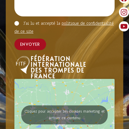
J'ai lu et accepté la
politique de confidentialité
de ce site
ENVOYER
FÉDÉRATION
INTERNATIONALE
DES TROMPES DE
FRANCE
Cliquez pour accepter les cookies marketing et
activer ce contenu