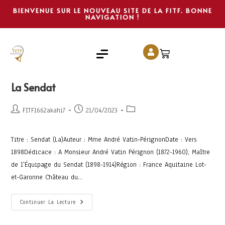
BIENVENUE SUR LE NOUVEAU SITE DE LA FITF. BONNE
NAVIGATION !
La Sendat
FITF1662akahi7
21/04/2023
Titre : Sendat (La)Auteur : Mme André Vatin-PérignonDate : Vers
1898Dédicace : A Monsieur André Vatin Pérignon (1872-1960), Maître
de l'Équipage du Sendat (1898-1914)Région : France Aquitaine Lot-
et-Garonne Château du…
Continuer La Lecture