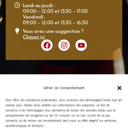
Lundi au jeudi :
09:00 - 12:00 et 13:30 - 17:00
Vendredi :
09:00 - 12:00 et 13:30 - 16:30
Vous avez une suggestion ?
Cliquez ici
Gérer le consentement
Pour offrir les meilleures expériences, nous utilisons des technologies telles que les
cookies pour stocker et/ou accéder aux informations des appareils. Le fait de
consentir à ces technologies nous permettra de traiter des données telles que le
comportement de navigation ou les ID uniques sur ce site. Le fait de ne pas
consentir ou de retirer son consentement peut avoir un effet négatif sur certaines
ACCÈS RAPIDE
caractéristiques et fonctions.