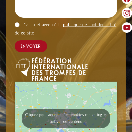
J'ai lu et accepté la
politique de confidentialité
de ce site
ENVOYER
FÉDÉRATION
INTERNATIONALE
DES TROMPES DE
FRANCE
Cliquez pour accepter les cookies marketing et
activer ce contenu