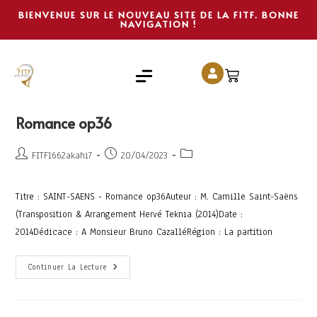
BIENVENUE SUR LE NOUVEAU SITE DE LA FITF. BONNE
NAVIGATION !
Romance op36
FITF1662akahi7
20/04/2023
Titre : SAINT-SAENS - Romance op36Auteur : M. Camille Saint-Saëns
(Transposition & Arrangement Hervé Teknia (2014)Date :
2014Dédicace : A Monsieur Bruno CazalléRégion : La partition
Continuer La Lecture