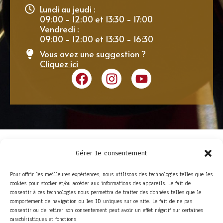
Lundi au jeudi :
09:00 - 12:00 et 13:30 - 17:00
Vendredi :
09:00 - 12:00 et 13:30 - 16:30
Vous avez une suggestion ?
Cliquez ici
Gérer le consentement
Pour offrir les meilleures expériences, nous utilisons des technologies telles que les
cookies pour stocker et/ou accéder aux informations des appareils. Le fait de
consentir à ces technologies nous permettra de traiter des données telles que le
comportement de navigation ou les ID uniques sur ce site. Le fait de ne pas
consentir ou de retirer son consentement peut avoir un effet négatif sur certaines
ACCÈS RAPIDE
caractéristiques et fonctions.