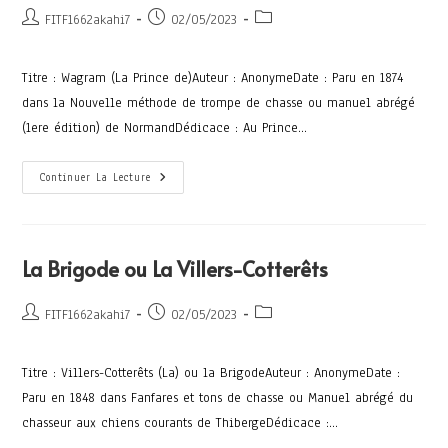
FITF1662akahi7
02/05/2023
Titre : Wagram (La Prince de)Auteur : AnonymeDate : Paru en 1874
dans la Nouvelle méthode de trompe de chasse ou manuel abrégé
(1ere édition) de NormandDédicace : Au Prince…
Continuer La Lecture
La Brigode ou La Villers-Cotterêts
FITF1662akahi7
02/05/2023
Titre : Villers-Cotterêts (La) ou la BrigodeAuteur : AnonymeDate :
Paru en 1848 dans Fanfares et tons de chasse ou Manuel abrégé du
chasseur aux chiens courants de ThibergeDédicace :…