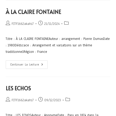
À LA CLAIRE FONTAINE
FITF1662akahi7
21/11/2024
Titre : À LA CLAIRE FONTAINEAuteur : arrangement : Pierre DumasDate
: 1980Dédicace : Arrangement et variations sur un thème
traditionnelRégion : France
Continuer La Lecture
LES ECHOS
FITF1662akahi7
09/12/2023
Titre : LES ECHOSAuteur : AnonymeDate : Paru en 1874 dans la