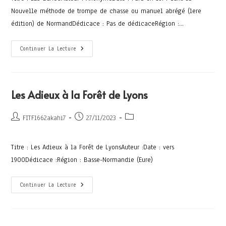
Nouvelle méthode de trompe de chasse ou manuel abrégé (1ere
édition) de NormandDédicace : Pas de dédicaceRégion :…
Continuer La Lecture
Les Adieux à la Forêt de Lyons
FITF1662akahi7
27/11/2023
Titre : Les Adieux à la Forêt de LyonsAuteur :Date : vers
1900Dédicace :Région : Basse-Normandie (Eure)
Continuer La Lecture