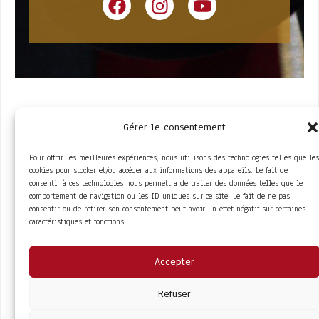
Gérer le consentement
Pour offrir les meilleures expériences, nous utilisons des technologies telles que les
cookies pour stocker et/ou accéder aux informations des appareils. Le fait de
consentir à ces technologies nous permettra de traiter des données telles que le
comportement de navigation ou les ID uniques sur ce site. Le fait de ne pas
ACCÈS RAPIDE
consentir ou de retirer son consentement peut avoir un effet négatif sur certaines
La Trompe
Partenaires
caractéristiques et fonctions.
La FITF
Adhérer
Actualités
Boutique
Agenda
Espace adhérent
LIENS UTILES
Accepter
Foire aux questions
Conditions Générales de Vente
Mentions Légales
Refuser
Politique de Confidentialité