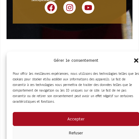
Gérer le consentement
Pour offrir les meilleures expériences, nous utilisons des technologies telles que les
cookies pour stocker et/ou accéder aux informations des appareils. Le fait de
consentir à ces technologies nous permettra de traiter des données telles que le
comportement de navigation ou les ID uniques sur ce site. Le fait de ne pas
ACCÈS RAPIDE
consentir ou de retirer son consentement peut avoir un effet négatif sur certaines
La Trompe
Partenaires
caractéristiques et fonctions.
La FITF
Adhérer
Actualités
Boutique
Agenda
Espace adhérent
LIENS UTILES
Accepter
Foire aux questions
Conditions Générales de Vente
Mentions Légales
Refuser
Politique de Confidentialité