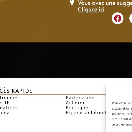
Vous avez une sugge
Cliquez ici
CÈS RAPIDE
 Trompe
Partenaires
FITF
Adhérer
Pour offrir le
ualités
Boutique
stocker et/ou 
enda
Espace adhérent
permettra de 
site. Le fait 
certaines cara