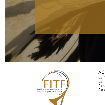
AC
La
La 
Act
Ag