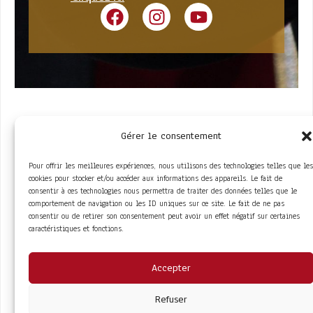
Gérer le consentement
Pour offrir les meilleures expériences, nous utilisons des technologies telles que les
cookies pour stocker et/ou accéder aux informations des appareils. Le fait de
consentir à ces technologies nous permettra de traiter des données telles que le
comportement de navigation ou les ID uniques sur ce site. Le fait de ne pas
ACCÈS RAPIDE
consentir ou de retirer son consentement peut avoir un effet négatif sur certaines
La Trompe
Partenaires
caractéristiques et fonctions.
La FITF
Adhérer
Actualités
Boutique
Agenda
Espace adhérent
LIENS UTILES
Accepter
Foire aux questions
Conditions Générales de Vente
Mentions Légales
Refuser
Politique de Confidentialité