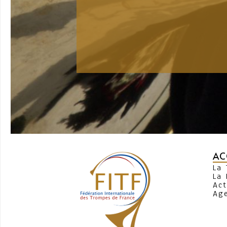
AC
La
La 
Act
Ag