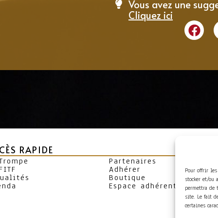
Vous avez une sugge
Cliquez ici
CÈS RAPIDE
 Trompe
Partenaires
FITF
Adhérer
Pour offrir le
ualités
Boutique
stocker et/ou 
enda
Espace adhérent
permettra de 
site. Le fait 
certaines cara