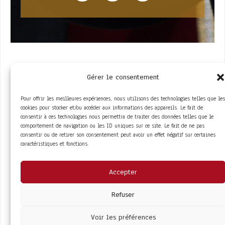
Gérer le consentement
Pour offrir les meilleures expériences, nous utilisons des technologies telles que les
cookies pour stocker et/ou accéder aux informations des appareils. Le fait de
consentir à ces technologies nous permettra de traiter des données telles que le
comportement de navigation ou les ID uniques sur ce site. Le fait de ne pas
ACCÈS RAPIDE
consentir ou de retirer son consentement peut avoir un effet négatif sur certaines
La Trompe
Partenaires
caractéristiques et fonctions.
La FITF
Adhérer
Actualités
Boutique
Agenda
Espace adhérent
LIENS UTILES
Accepter
Foire aux questions
Conditions Générales de Vente
Mentions Légales
Refuser
Politique de Confidentialité
Voir les préférences